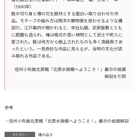
（1840年）
鮭の切り身と椿の花を題材とする面白い取り合わせの作
品。モチーフの組み方は西洋の静物画を思わせるような構
図だ。江戸幕府が開かれると、寺社仏閣、武家屋敷ととも
に庭園も造られ、権は格式の高い植物として武士や町人に
愛された。鮭は地方から献上されたものも多く高級魚であ
ったという。一見奇妙な作品に見えるが、当時の文化が読
み取れる作品である。
信州小布施北斎館「北斎水族館へようこそ！」展示の絵画
解説を引用
参考
・信州小布施北斎館「北斎水族館へようこそ！」展示の絵画解説
椿の品々
カテゴリー