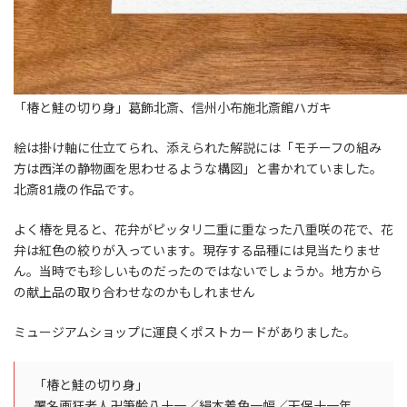
「椿と鮭の切り身」葛飾北斎、信州小布施北斎館ハガキ
絵は掛け軸に仕立てられ、添えられた解説には「モチーフの組み
方は西洋の静物画を思わせるような構図」と書かれていました。
北斎81歳の作品です。
よく椿を見ると、花弁がピッタリ二重に重なった八重咲の花で、花
弁は紅色の絞りが入っています。現存する品種には見当たりませ
ん。当時でも珍しいものだったのではないでしょうか。地方から
の献上品の取り合わせなのかもしれません
ミュージアムショップに運良くポストカードがありました。
「椿と鮭の切り身」
署名画狂老人卍筆齢八十一／絹本着色一幅／天保十一年