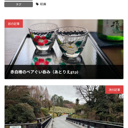
絵画
タグ
前の記事
赤白椿のペアぐい呑み（あとりえgtp)
2023-08-09
次の記事