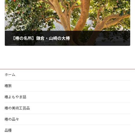
【椿の名所】鎌倉・山崎の大椿
2024-01-01
ホーム
椿旅
椿よもやま話
椿の美術工芸品
椿の品々
品種