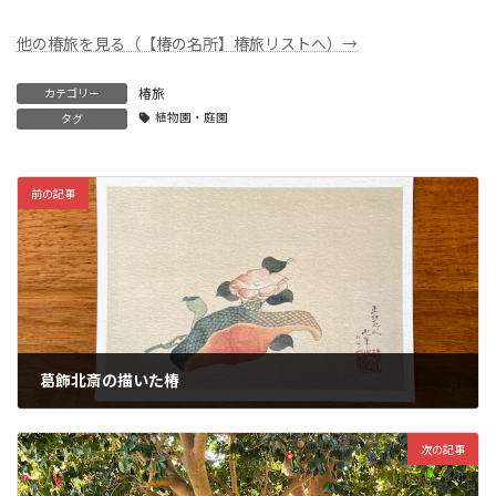
他の椿旅を見る（【椿の名所】椿旅リストへ）→
椿旅
カテゴリー
植物園・庭園
タグ
前の記事
葛飾北斎の描いた椿
2023-08-25
次の記事