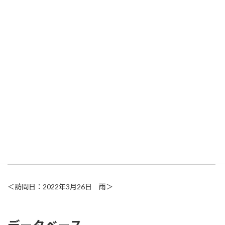
ツバキ以外の植物
複雑な地形の広々とした園内はたくさんの植物があり、見どころ
満載です。
園の入り口には開花案内が出されていて
桜や梅、レン
ギョウ、アセビなど。雨にけぶる桜山は糸桜や枝垂れ桜の幽けき
風情が美しかったです。
＜訪問日：
2022
年3月26日 雨＞