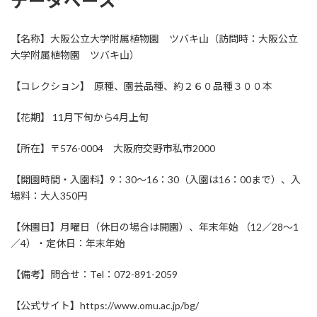
データベース
【名称】大阪公立大学附属植物園 ツバキ山（訪問時：大阪公立
大学附属植物園 ツバキ山）
【コレクション】
原種、園芸品種
、
約２６０品種３００本
【花期】
11月下旬から4月上旬
【所在】〒576-0004 大阪府交野市私市2000
【開園時間・入園料】
9：30～16：30（入園は16：00まで）、入
場料：大人350円
【休園日】
月曜日（休日の場合は開園）、年末年始 （12／28～1
／4）・定休日：年末年始
【備考】
問合せ：Tel：072-891-2059
【公式サイト】https://www.omu.ac.jp/bg/