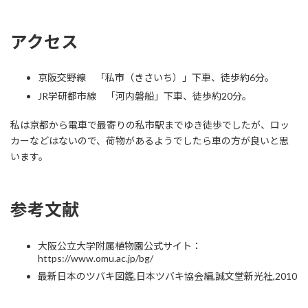
アクセス
京阪交野線 「私市（きさいち）」下車、徒歩約
6
分。
JR
学研都市線 「河内磐船」下車、徒歩約
20
分。
私は京都から電車で最寄りの私市駅までゆき徒歩でしたが、ロッ
カーなどはないので、荷物があるようでしたら車の方が良いと思
います。
参考文献
大阪公立大学附属植物園
公式サイト：
https://www.omu.ac.jp/bg/
最新日本のツバキ図鑑
,
日本ツバキ協会編
,
誠文堂新光社
,2010