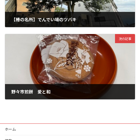
【椿の名所】でんでい場のツバキ
2024-07-23
次の記事
野々市煎餅 愛と和
2024-08-11
ホーム