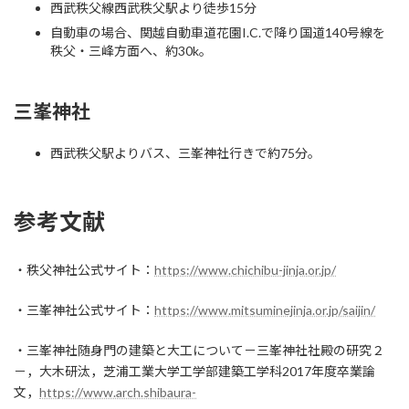
西武秩父線西武秩父駅より徒歩15分
自動車の場合、関越自動車道花園I.C.で降り国道140号線を
秩父・三峰方面へ、約30k。
三峯神社
西武秩父駅よりバス、三峯神社行きで約75分。
参考文献
・秩父神社公式サイト：
https://www.chichibu-jinja.or.jp/
・三峯神社公式サイト：
https://www.mitsuminejinja.or.jp/saijin/
・三峯神社随身門の建築と大工について－三峯神社社殿の研究２
－，大木研汰，芝浦工業大学工学部建築工学科2017年度卒業論
文，
https://www.arch.shibaura-