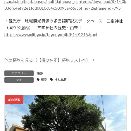
it.ac.jp/multidatabases/multidatabase_contents/download/871/f0b
036f64ef92e1fdd0010c84c50095a/66?col_no=2&frame_id=795
・観光庁 地域観光資源の多言語解説文データベース 三峯神社
（国立公園内） 三峯神社の歴史・由来：
https://www.mlit.go.jp/tagengo-db/R1-01215.html
他の椿旅を見る（【椿の名所】椿旅リストへ）→
椿旅
カテゴリー
彫刻
神社仏閣
タグ
前の記事