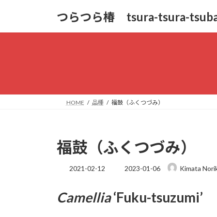
コ
ナ
つらつら椿 tsura-tsura-tsuba
ン
ビ
テ
ゲ
ン
ー
ツ
シ
へ
ョ
ス
ン
キ
に
ッ
移
HOME
品種
福鼓（ふくつづみ）
プ
動
福鼓（ふくつづみ）
最
2021-02-12
2023-01-06
Kimata Nori
終
更
Camellia
‘Fuku-tsuzumi’
新
日
時