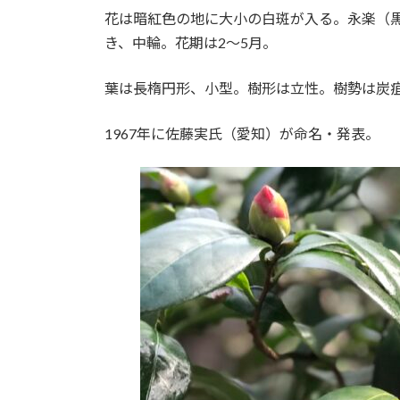
:
花は暗紅色の地に大小の白斑が入る。永楽（
き、中輪。花期は2～5月。
葉は長楕円形、小型。樹形は立性。樹勢は炭
1967年に佐藤実氏（愛知）が命名・発表。