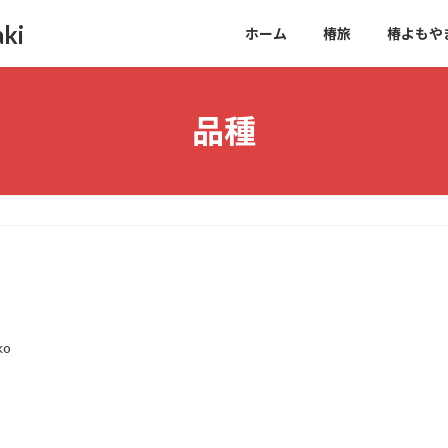
ki
ホーム
椿旅
椿よもや
品種
ko