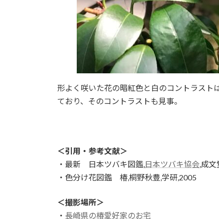
形よく咲いた花の暗紅色と白のコントラスト
ており、そのコントラストも見事。
＜引用・参考文献＞
・最新 日本ツバキ図鑑,
日本ツバキ協会
,成文
・色分け花図鑑 椿,桐野秋豊,学研,2005
＜撮影場所＞
・
長崎県の椿愛好家のお宅