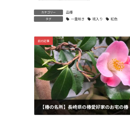
品種
カテゴリー
一重咲き
斑入り
紅色
タグ
前の記事
【椿の名所】長崎県の椿愛好家のお宅の椿
2021-02-12