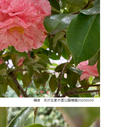
磯波 光が丘夏の雲公園椿園20200330