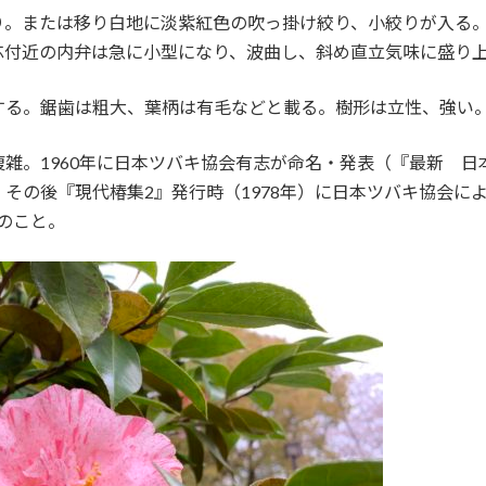
。または移り白地に淡紫紅色の吹っ掛け絞り、小絞りが入る。
芯付近の内弁は急に小型になり、波曲し、斜め直立気味に盛り
する。鋸歯は粗大、葉柄は有毛などと載る。樹形は立性、強い
。1960年に日本ツバキ協会有志が命名・発表（『最新 日本
その後『現代椿集2』発行時（1978年）に日本ツバキ協会に
種のこと。