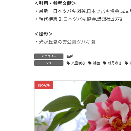
＜引用・参考文献＞
・最新 日本ツバキ図鑑,
日本ツバキ協会
,成文
・現代椿集２,
日本ツバキ協会
,講談社,1978
＜撮影＞
・
光が丘夏の雲公園ツバキ園
品種
カテゴリー
八重咲き
桃色
牡丹咲き
タグ
前の記事