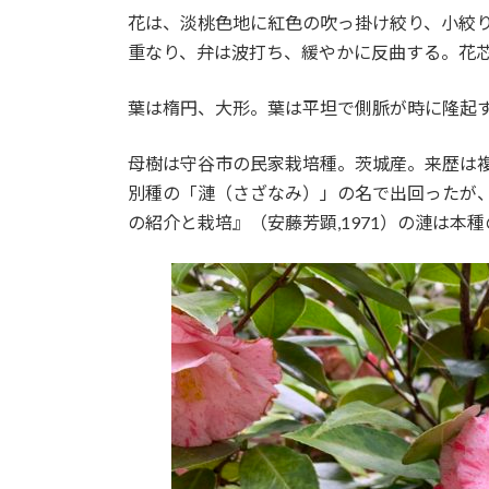
:
花は、淡桃色地に紅色の吹っ掛け絞り、小絞り
重なり、弁は波打ち、緩やかに反曲する。花
葉は楕円、大形。葉は平坦で側脈が時に隆起
母樹は守谷市の民家栽培種。茨城産。来歴は複雑
別種の「漣（さざなみ）」の名で出回ったが、
の紹介と栽培』（安藤芳顕,1971）の漣は本