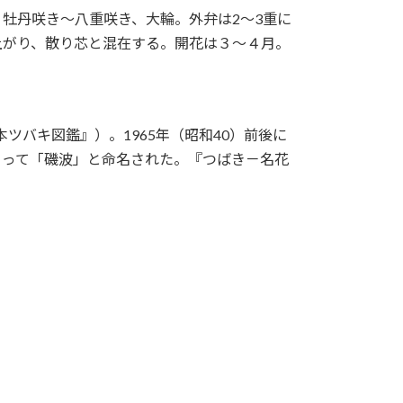
牡丹咲き〜八重咲き、大輪。外弁は2～3重に
上がり、散り芯と混在する。開花は３〜４月。
。
ツバキ図鑑』）。1965年（昭和40）前後に
よって「磯波」と命名された。『つばき－名花