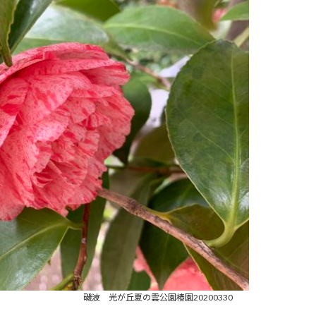
磯波 光が丘夏の雲公園椿園20200330