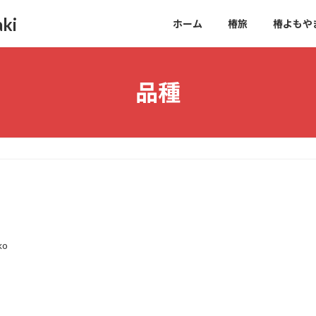
ki
ホーム
椿旅
椿よもや
品種
ko