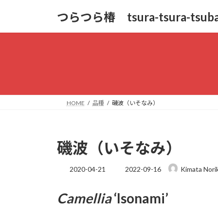
コ
ナ
つらつら椿 tsura-tsura-tsuba
ン
ビ
テ
ゲ
ン
ー
ツ
シ
へ
ョ
ス
ン
キ
に
ッ
移
HOME
品種
磯波（いそなみ）
プ
動
磯波（いそなみ）
最
2020-04-21
2022-09-16
Kimata Nori
終
更
Camellia
‘
Isonami
’
新
日
時