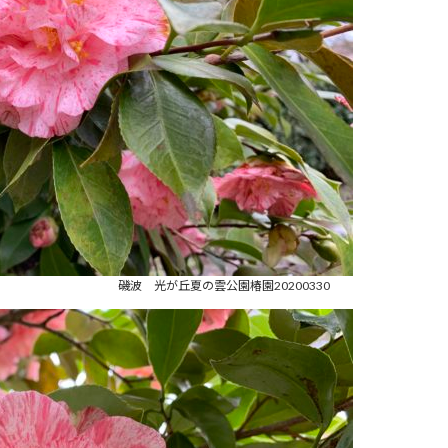
磯波 光が丘夏の雲公園椿園20200330