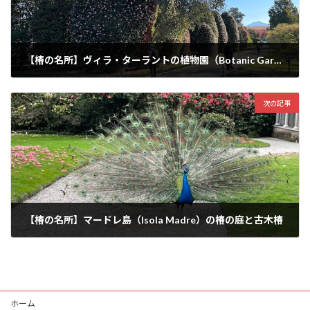
【椿の名所】ヴィラ・ターラントの植物園（Botanic Gardens of Villa Taranto）
2023-07-16
次の記事
【椿の名所】マードレ島（Isola Madre）の椿の庭と古木椿
2023-07-16
ホーム