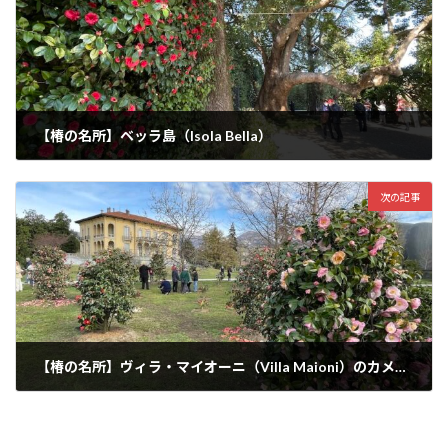
【椿の名所】ベッラ島（Isola Bella）
2023-07-16
次の記事
【椿の名所】ヴィラ・マイオーニ（Villa Maioni）のカメリア図書館（Biblioteca Della Camelia）
2023-07-16