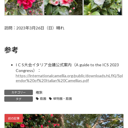
訪問：2023年3月26日（日）晴れ
参考
I C S大会イタリア会議公式案内（A guide to the ICS 2023
Congress）：
https://internationalcamellia.org/public/downloads/nLfKj/Spl
endor%20of%20Italian%20Camellias.pdf
椿旅
カテゴリー
庭園
植物園・庭園
タグ
前の記事