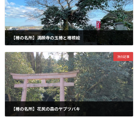
【椿の名所】満願寺の玉椿と椿襖絵
2020-06-22
次の記事
【椿の名所】花尻の森のヤブツバキ
2020-07-15