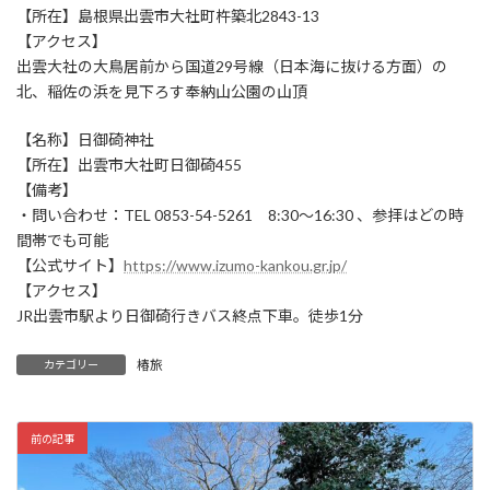
【所在】島根県出雲市大社町杵築北2843-13
【アクセス】
出雲大社の大鳥居前から国道29号線（日本海に抜ける方面）の
北、稲佐の浜を見下ろす奉納山公園の山頂
【名称】日御碕神社
【所在】出雲市大社町日御碕455
【備考】
・問い合わせ：TEL 0853-54-5261 8:30～16:30 、参拝はどの時
間帯でも可能
【公式サイト】
https://www.izumo-kankou.gr.jp/
【アクセス】
JR出雲市駅より日御碕行きバス終点下車。徒歩1分
椿旅
カテゴリー
前の記事