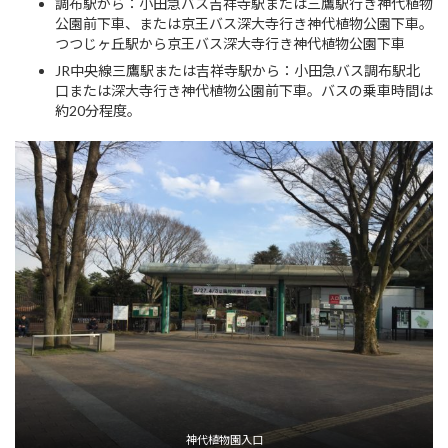
調布駅から：小田急バス吉祥寺駅または三鷹駅行き神代植物
公園前下車、または京王バス深大寺行き神代植物公園下車。
つつじヶ丘駅から京王バス深大寺行き神代植物公園下車
JR中央線三鷹駅または吉祥寺駅から：小田急バス調布駅北
口または深大寺行き神代植物公園前下車。バスの乗車時間は
約20分程度。
神代植物園入口