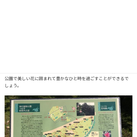
E.Gウォーターハウス斑入り神代植物
桐谷絞Kiridani-shibori 神代植物園椿
園椿展20170323
展20170323
なかなか充実したプログラムで、園のコンセプト沿った取り組み
をしようという心意気を感じます。おかげで来園者は、春爛漫の
公園で美しい花に囲まれて豊かなひと時を過ごすことができるで
しょう。