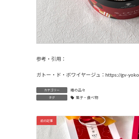
参考・引用：
ガトー・ド・ボワイヤージュ：https://gv-yokohama.co
椿の品々
カテゴリー
菓子・食べ物
タグ
前の記事