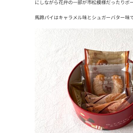
にしながら花弁の一部が市松模様だったりボ
:
馬蹄パイはキャラメル味とシュガーバター味