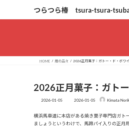
コ
ナ
つらつら椿 tsura-tsura-tsuba
ン
ビ
テ
ゲ
ン
ー
ツ
シ
へ
ョ
ス
ン
キ
に
ッ
移
HOME
椿の品々
2026正月菓子：ガトー・ド・ボワ
プ
動
2026正月菓子：ガト
最
2026-01-05
2026-01-05
Kimata Nori
終
更
横浜馬車道に本店がある焼き菓子専門店ガトー
新
日
ましょうというわけで、馬蹄パイ入りの正月
時