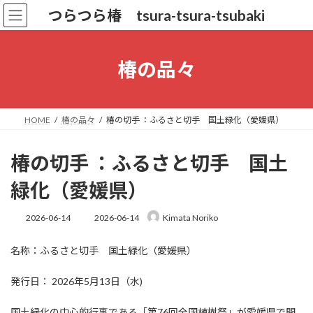
コ
ナ
つらつら椿 tsura-tsura-tsubaki
ン
ビ
テ
ゲ
ン
ー
ツ
シ
椿の品々
へ
ョ
ス
ン
キ
に
ッ
移
HOME
椿の品々
椿の切手 ：ふるさと切手 国土緑化（愛媛県）
プ
動
椿の切手 ：ふるさと切手 国土
緑化（愛媛県）
最
2026-06-14
2026-06-14
Kimata Noriko
終
更
名称：ふるさと切手 国土緑化（愛媛県）
新
日
時
発行日： 2026年5月13日（水)
:
国土緑化の中心的行事である「第76回全国植樹祭」が愛媛県で開