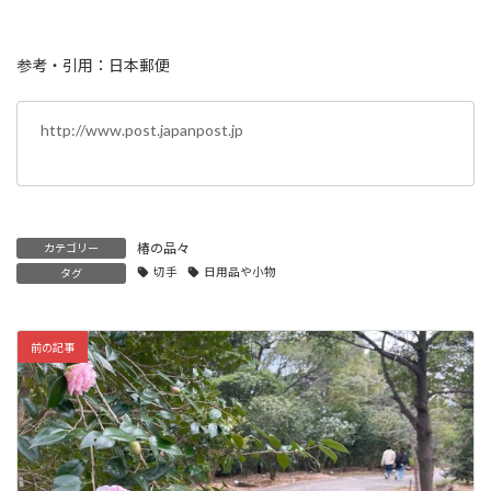
参考・引用：日本郵便
http://www.post.japanpost.jp
椿の品々
カテゴリー
切手
日用品や小物
タグ
前の記事