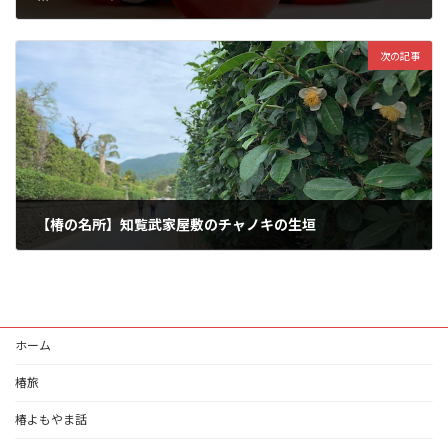
2019-09-26
次の記事
【椿の名所】知覧武家屋敷のチャノキの生垣
2019-11-10
ホーム
椿旅
椿よもやま話