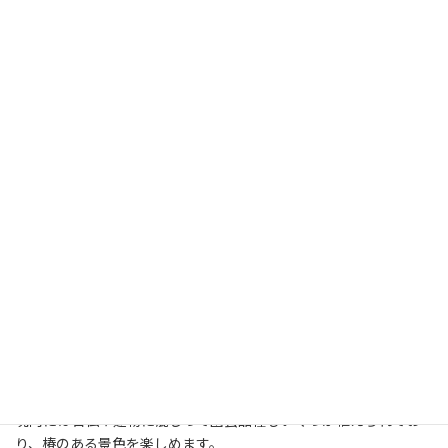
境内の椿風景
境内には石仏や建物に混じって園芸品種もいくつか植えられてお
り、椿のある景色を楽しめます。